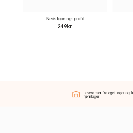
Nedstøpningsprofil
249
kr
Leveranser fra eget lager og f
fjernlager