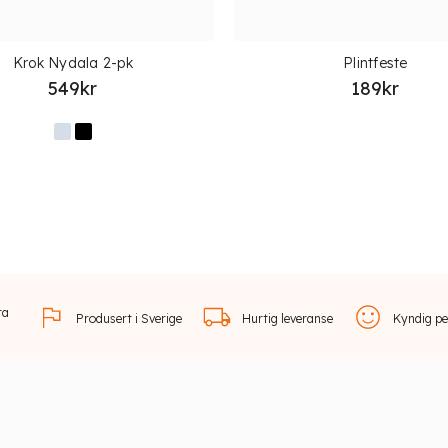
Krok Nydala 2-pk
Plintfeste
549
kr
189
kr
ra
Produsert i Sverige
Hurtig leveranse
Kyndig pe