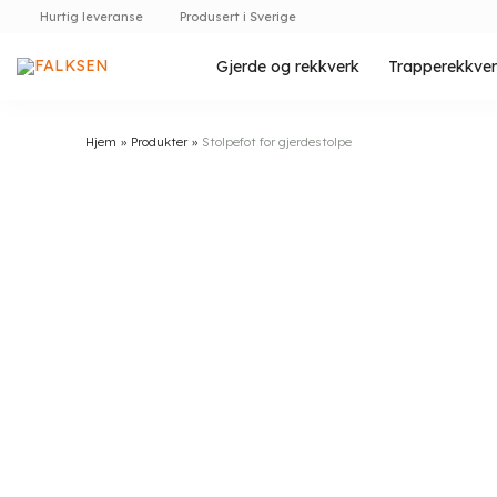
Skip
Hurtig leveranse
Produsert i Sverige
to
content
Gjerde og rekkverk
Trapperekkve
Hjem
»
Produkter
»
Stolpefot for gjerdestolpe