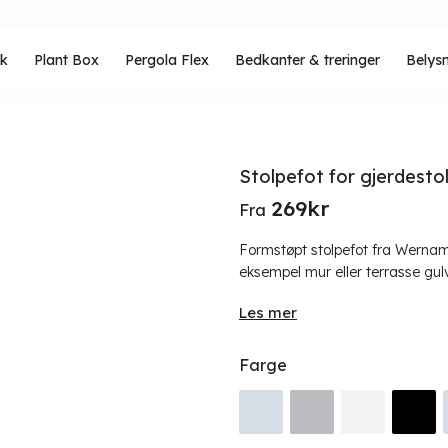
rk
Plant Box
Pergola Flex
Bedkanter & treringer
Belys
Stolpefot for gjerdesto
269
kr
Fra
Formstøpt stolpefot fra Wernamo
eksempel mur eller terrasse gulv.
Les mer
Farge