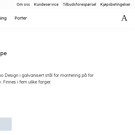
Om oss
Kundeservice
Tilbudsforespørsel
Kjøpsbetingelser
ning
Porter
lpe
 Design i galvanisert stål for montering på for
 Finnes i fem ulike farger.