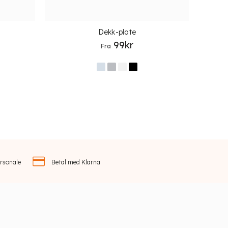
Dekk-plate
99
kr
Fra
rsonale
Betal med Klarna