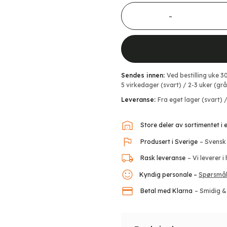
Stolpefot for gjerdestolpe an
Sendes innen:
Ved bestilling uke 3
5 virkedager (svart) / 2-3 uker (grå,
Leveranse:
Fra eget lager (svart) /
Store deler av sortimentet i
Produsert i Sverige
– Svensk
Rask leveranse
– Vi leverer i
Kyndig personale –
Spørsmål
Betal med Klarna
– Smidig &