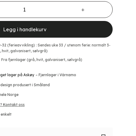
tall
Legg i handlekurv
0-32 (ferieavvikling) : Sendes uke 33 / utenom ferie: normalt 3-
 hvit, galvanisert, sølvgrå)
 Fra fjernlager (grå, hvit, galvanisert, sølvgrå)
 eget lager på Askøy
– Fjernlager i Värnamo
 design produsert i Småland
 hele Norge
? Kontakt oss
 enkelt