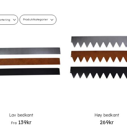
Produktkategorier
Lav bedkant
Høy bedkant
139
kr
269
kr
Fra