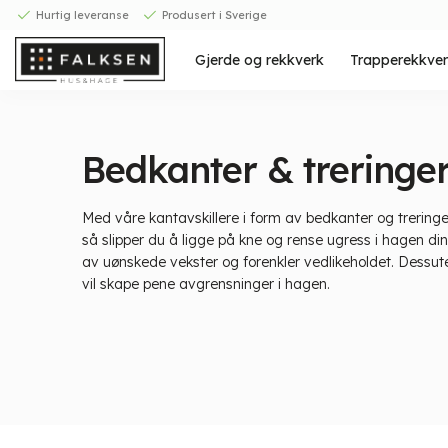
Skip
Hurtig leveranse
Produsert i Sverige
to
content
Gjerde og rekkverk
Trapperekkve
Bedkanter & treringe
Med våre kantavskillere i form av bedkanter og trerin
så slipper du å ligge på kne og rense ugress i hagen din
av uønskede vekster og forenkler vedlikeholdet. Dessut
vil skape pene avgrensninger i hagen.