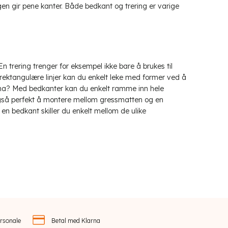
 gir pene kanter. Både bedkant og trering er varige
n trering trenger for eksempel ikke bare å brukes til
ir rektangulære linjer kan du enkelt leke med former ved å
l barna? Med bedkanter kan du enkelt ramme inn hele
 også perfekt å montere mellom gressmatten og en
 en bedkant skiller du enkelt mellom de ulike
rsonale
Betal med Klarna