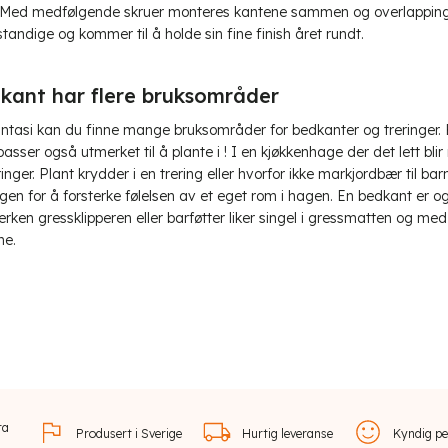
! Med medfølgende skruer monteres kantene sammen og overlappingen
andige og kommer til å holde sin fine finish året rundt.
kant har flere bruksområder
antasi kan du finne mange bruksområder for bedkanter og treringer. E
passer også utmerket til å plante i ! I en kjøkkenhage der det lett bl
eringer. Plant krydder i en trering eller hvorfor ikke markjordbær ti
gen for å forsterke følelsen av et eget rom i hagen. En bedkant er
erken gressklipperen eller barføtter liker singel i gressmatten og med
ne.
ra
Produsert i Sverige
Hurtig leveranse
Kyndig pe