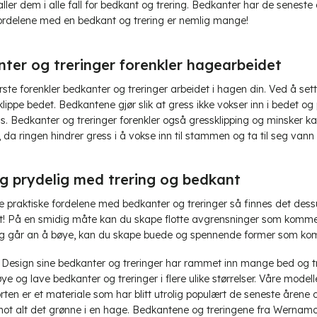
ller dem i alle fall for bedkant og trering. Bedkanter har de seneste å
Fordelene med en bedkant og trering er nemlig mange!
ter og treringer forenkler hagearbeidet
rste forenkler bedkanter og treringer arbeidet i hagen din. Ved å se
klippe bedet. Bedkantene gjør slik at gress ikke vokser inn i bedet 
s. Bedkanter og treringer forenkler også gressklipping og minsker ka
 da ringen hindrer gress i å vokse inn til stammen og ta til seg van
g prydelig med trering og bedkant
 praktiske fordelene med bedkanter og treringer så finnes det dessut
ut! På en smidig måte kan du skape flotte avgrensninger som kommer t
 og går an å bøye, kan du skape buede og spennende former som komm
esign sine bedkanter og treringer har rammet inn mange bed og trær. 
e og lave bedkanter og treringer i flere ulike størrelser. Våre modelle
rten er et materiale som har blitt utrolig populært de seneste årene o
mot alt det grønne i en hage. Bedkantene og treringene fra Wernamo D