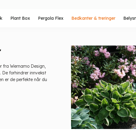
rk
Plant Box
Pergola Flex
Bedkanter & treringer
Belys
r
ger fra Wernamo Design,
. De forhindrer innvekst
en er de perfekte når du