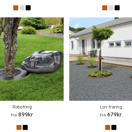
Robotring
Lav trering
899
kr
679
kr
Fra
Fra