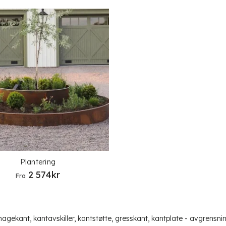
Plantering
2 574
kr
Fra
hagekant, kantavskiller, kantstøtte, gresskant, kantplate - avgrensn