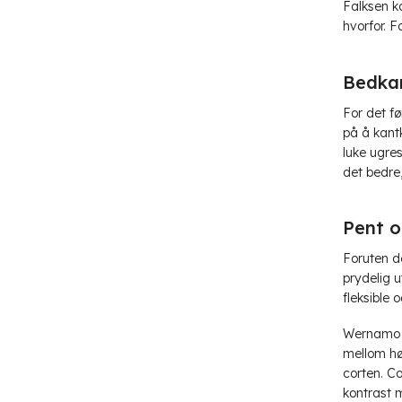
Falksen ka
hvorfor. 
Bedkan
For det fø
på å kant
luke ugres
det bedre,
Pent o
Foruten de
prydelig 
fleksible
Wernamo D
mellom høy
corten. Co
kontrast 