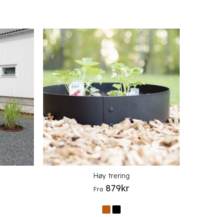
Høy trering
879
kr
Fra