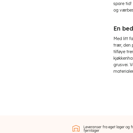
spare tid
og værbest
En bed
Med litt f
trær, den 
tilføye tr
kjøkkenha
grusvei. V
materiale
Leveranser fra eget lager og f
fjernlager