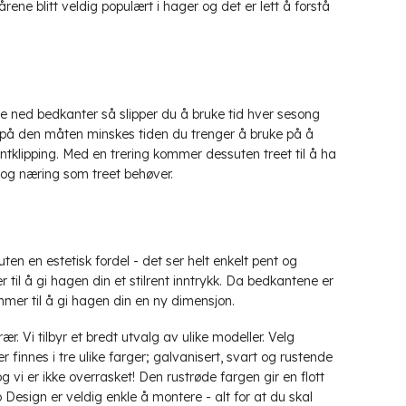
rene blitt veldig populært i hager og det er lett å forstå
tte ned bedkanter så slipper du å bruke tid hver sesong
og på den måten minskes tiden du trenger å bruke på å
ntklipping. Med en trering kommer dessuten treet til å ha
n og næring som treet behøver.
en en estetisk fordel - det ser helt enkelt pent og
il å gi hagen din et stilrent inntrykk. Da bedkantene er
er til å gi hagen din en ny dimensjon.
Vi tilbyr et bredt utvalg av ulike modeller. Velg
r finnes i tre ulike farger; galvanisert, svart og rustende
g vi er ikke overrasket! Den rustrøde fargen gir en flott
esign er veldig enkle å montere - alt for at du skal