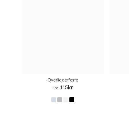
Overliggerfeste
115
kr
Fra