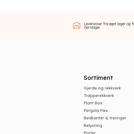
Leveranser fra eget lager og f
fjernlager
Sortiment
Gjerde og rekkverk
Trapperekkverk
Plant Box
Pergola Flex
Bedkanter & treringer
Belysning
Porter