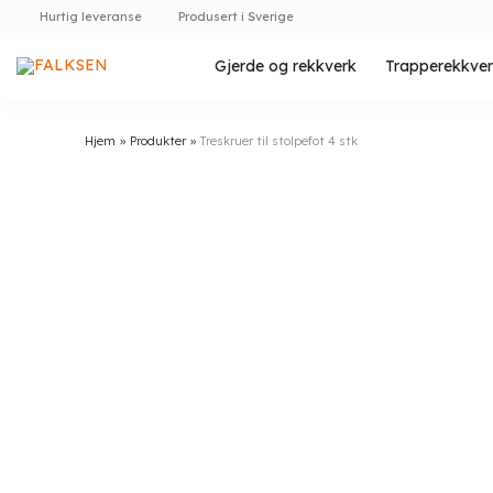
Skip
Hurtig leveranse
Produsert i Sverige
to
content
Gjerde og rekkverk
Trapperekkve
Hjem
»
Produkter
»
Treskruer til stolpefot 4 stk