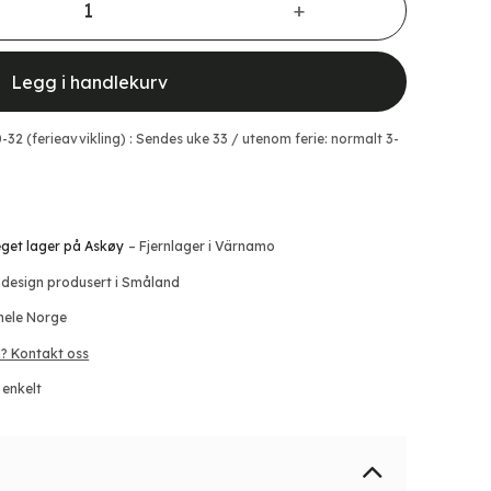
Legg i handlekurv
0-32 (ferieavvikling) : Sendes uke 33 / utenom ferie: normalt 3-
 eget lager på Askøy
– Fjernlager i Värnamo
 design produsert i Småland
 hele Norge
? Kontakt oss
 enkelt