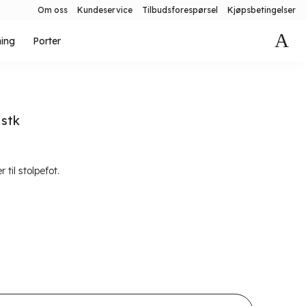
Om oss
Kundeservice
Tilbudsforespørsel
Kjøpsbetingelser
ning
Porter
 stk
til stolpefot.
antall