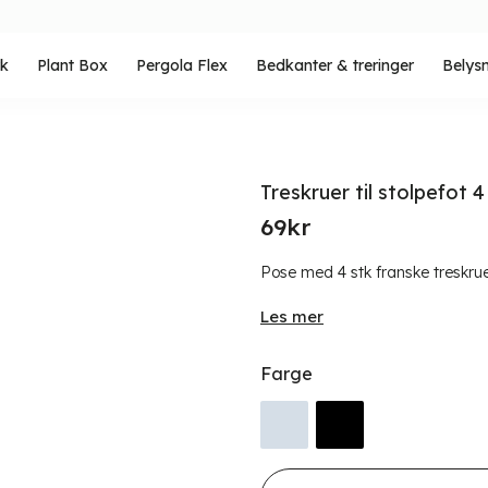
rk
Plant Box
Pergola Flex
Bedkanter & treringer
Belys
Treskruer til stolpefot 4
69
kr
Pose med 4 stk franske treskruer 
Les mer
Farge
Treskruer til stolpefot 4 stk 