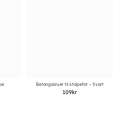
pe
Betongskruer til stolpefot – Svart
109
kr