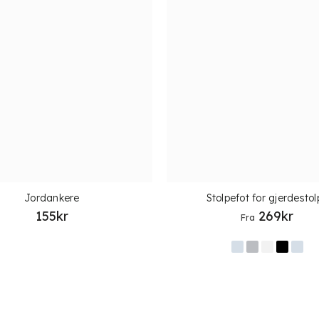
Jordankere
Stolpefot for gjerdestol
155
kr
269
kr
Fra